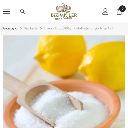
SKIP TO CONTENT
0
0
ürü
Anasayfa
Products
Limon Tuzu (100g) - Mutfağınız Için Taze Asit