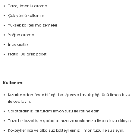
Taze, limonlu aroma
Çok yönlü kullanım
Yüksek kaliteli malzemeler
Yoğun aroma
İnce asitlik
Pratik 100 gr'lık paket
Kullanım:
Kızartmadan önce bifteği, balığı veya tavuk göğsünü limon tuzu
ile ovalayın.
Salatalarınızı bir tutam limon tuzu ile rafine edin.
Taze bir lezzet için çorbalarınıza ve soslarınıza limon tuzu ekleyin.
Kokteyllerinizi ve alkolsüz kokteyllerinizi limon tuzu ile süsleyin.