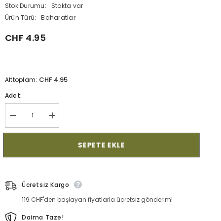
Stok Durumu:
Stokta var
Ürün Türü:
Baharatlar
CHF 4.95
CHF 4.95
Alttoplam:
Adet:
Limon
Limon
tuzu
tuzu
(100g)
(100g)
-
-
SEPETE EKLE
Mutfağınız
Mutfağınız
için
için
taze
taze
asit
asit
için
için
Ücretsiz Kargo
miktarı
miktarı
azaltın
artırın
119 CHF'den başlayan fiyatlarla ücretsiz gönderim!
Daima Taze!