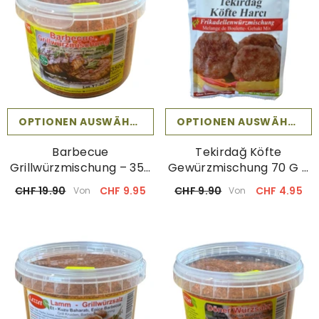
OPTIONEN AUSWÄHLEN
OPTIONEN AUSWÄHLEN
Barbecue
Tekirdağ Köfte
Grillwürzmischung – 350
Gewürzmischung 70 G –
G
Professionelle Rezeptur
CHF 19.90
CHF 9.95
CHF 9.90
CHF 4.95
Von
Von