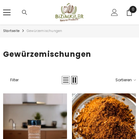
ZUM INHALT SPRINGEN
0
0
Arti
Startseite
Gewürzemischungen
Gewürzemischungen
Filter
Sortieren