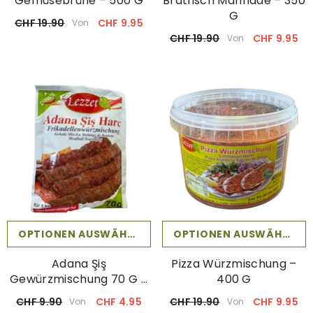
Gemüsebrühe – 500 G
Bratfisch Marinade – 350
G
CHF 19.90
CHF 9.95
Von
CHF 19.90
CHF 9.95
Von
OPTIONEN AUSWÄHLEN
OPTIONEN AUSWÄHLEN
Adana Şiş
Pizza Würzmischung –
Gewürzmischung 70 G –
400 G
Professionelle Rezeptur
CHF 9.90
CHF 4.95
CHF 19.90
CHF 9.95
Von
Von