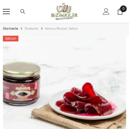
ZUM INHALT SPRINGEN
0
0
Arti
Startseite
Products
Kırmızı Pancar Tatlısı
Aktion