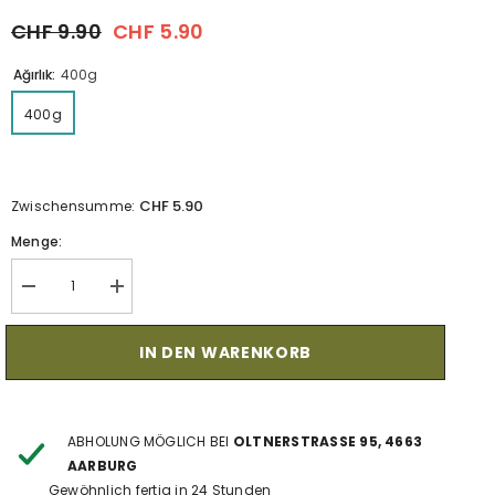
CHF 9.90
CHF 5.90
Ağırlık:
400g
400g
CHF 5.90
Zwischensumme:
Menge:
Verringerung
Menge
der
erhöhen
Menge
für
für
Kırmızı
IN DEN WARENKORB
Kırmızı
Pancar
Pancar
Tatlısı
Tatlısı
ABHOLUNG MÖGLICH BEI
OLTNERSTRASSE 95, 4663
AARBURG
Gewöhnlich fertig in 24 Stunden