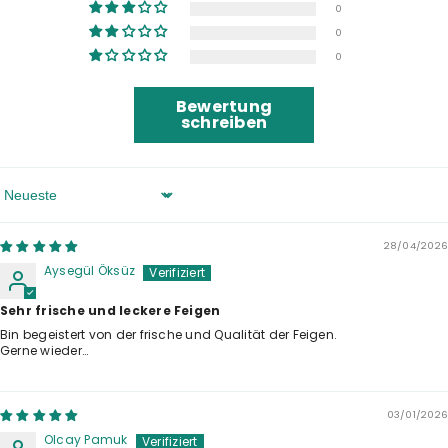
0
0
0
Bewertung
schreiben
Sort By
28/04/2026
Aysegül Öksüz
Sehr frische und leckere Feigen
Bin begeistert von der frische und Qualität der Feigen.
Gerne wieder…
03/01/2026
Olcay Pamuk