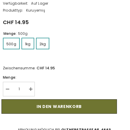
Verfügbarkeit:
Auf Lager
Produkttyp:
Kuruyemiş
CHF 14.95
Menge:
500g
500g
1kg
2kg
CHF 14.95
Zwischensumme:
Menge:
Verringerung
Menge
der
erhöhen
Menge
für
für
Bergfeige
IN DEN WARENKORB
Bergfeige
500g
500g
•
•
Aydın
Aydın
Bergfeige
Bergfeige
ABHOLUNG MÖGLICH BEI
OLTNERSTRASSE 95, 4663