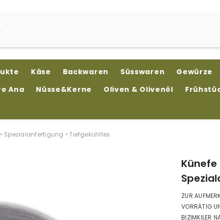
dukte
Käse
Backwaren
Süsswaren
Gewürze
re Ana
Nüsse&Kerne
Oliven & Olivenöl
Frühstü
• Spezialanfertigung • Tiefgekühltes
Künefe 
Spezial
ZUR AUFMERK
VORRÄTIG UN
BIZIMKILER N