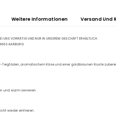
Weitere Informationen
Versand Und 
EI UNS VORRÄTIG UND NUR IN UNSEREM GESCHÄFT ERHÄLTLICH.
, 4663 AARBURG
-Teigfäden, aromatischem Käse und einer goldbraunen Kruste zubereite
Teilen Sie
en und warm servieren.
ht wieder einfrieren.