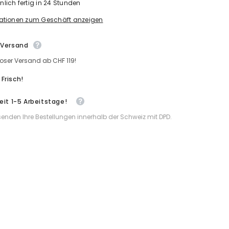
lich fertig in 24 Stunden
IM
LADEN)
ationen zum Geschäft anzeigen
•
Spezialanfertigung
ertigung
•
 Versand
Tiefgekühltes
tes
oser Versand ab CHF 119!
Frisch!
zeit 1-5 Arbeitstage!
senden Ihre Bestellungen innerhalb der Schweiz mit DPD.