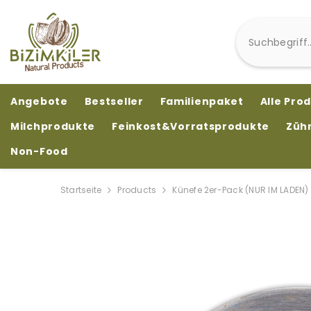
ZUM INHALT SPRINGEN
Angebote
Bestseller
Familienpaket
Alle Pro
Milchprodukte
Feinkost&Vorratsprodukte
Züh
Non-Food
Startseite
Products
Künefe 2er-Pack (NUR IM LADEN) 