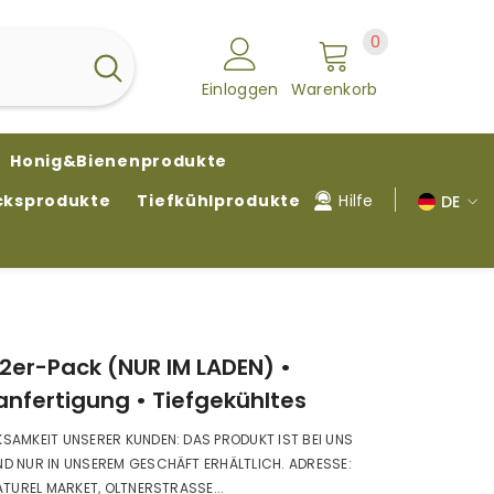
0
0
Artikel
Einloggen
Warenkorb
Honig&Bienenprodukte
Hilfe
cksprodukte
Tiefkühlprodukte
DE
DE
FR
TR
2er-Pack (NUR IM LADEN) •
anfertigung • Tiefgekühltes
SAMKEIT UNSERER KUNDEN: DAS PRODUKT IST BEI UNS
D NUR IN UNSEREM GESCHÄFT ERHÄLTLICH. ADRESSE:
ATUREL MARKET, OLTNERSTRASSE...