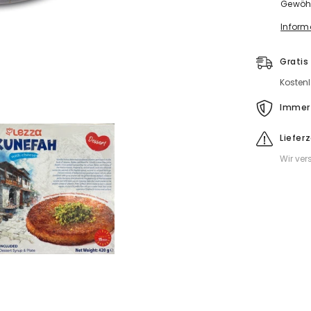
Gewöhn
(NUR
IM
Inform
LADEN)
•
Spezialanf
•
Gratis
Tiefgekühl
Kostenl
Immer 
Liefer
Wir ver