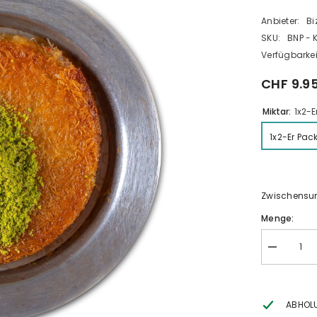
Anbieter:
Bi
SKU:
BNP - 
Verfügbarkei
CHF 9.9
Miktar:
1x2-E
1x2-Er Pac
Zwischens
Menge:
Verringeru
der
Menge
für
Künefe
ABHOL
2er-
Pack