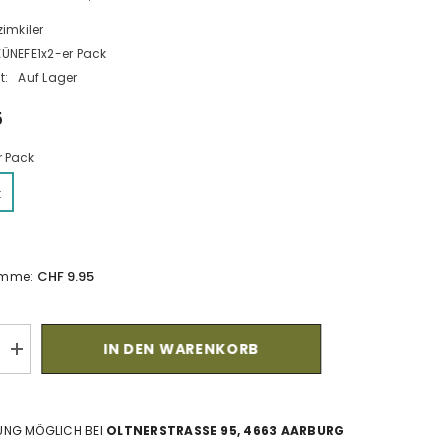
zimkiler
KÜNEFE1x2-er Pack
t:
Auf Lager
5
r Pack
k
CHF 9.95
umme:
IN DEN WARENKORB
ng
Menge
erhöhen
für
Künefe
2er-
UNG MÖGLICH BEI
OLTNERSTRASSE 95, 4663 AARBURG
Pack
(NUR