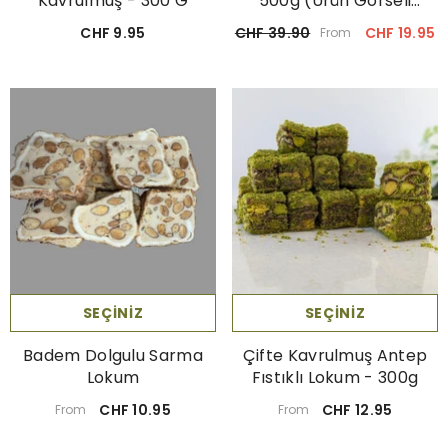
Kavrulmuş - 300 G
500g (Ürün Görseli
Örnek Amaçlıdır, Teslim
CHF 9.95
CHF 39.90
CHF 19.95
From
Edilen Içerik Farklılık
Gösterebilir.)
SEÇINIZ
SEÇINIZ
Çifte Kavrulmuş Antep
Badem Dolgulu Sarma
Fıstıklı Lokum - 300g
Lokum
CHF 12.95
CHF 10.95
From
From