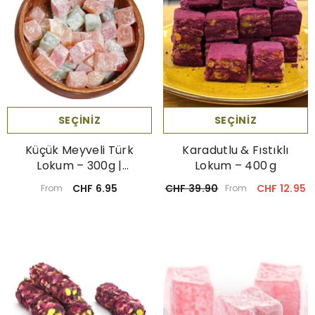
SEÇINIZ
SEÇINIZ
Küçük Meyveli Türk
Karadutlu & Fıstıklı
Lokum – 300g |
Lokum – 400 G
Geleneksel - Kuş Lokumu
CHF 6.95
CHF 39.90
CHF 12.95
From
From
- Mini Küp