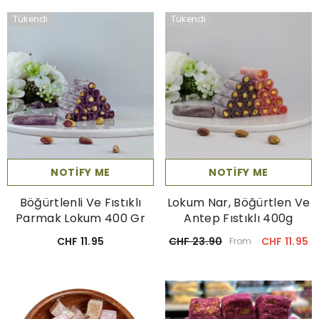
Tükendi
Tükendi
NOTIFY ME
NOTIFY ME
Böğürtlenli Ve Fıstıklı
Lokum Nar, Böğürtlen Ve
Parmak Lokum 400 Gr
Antep Fıstıklı 400g
CHF 11.95
CHF 23.90
CHF 11.95
From