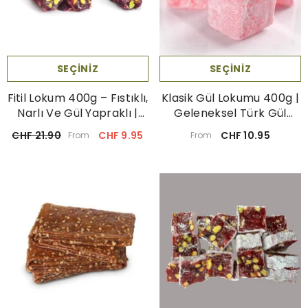
SEÇINIZ
SEÇINIZ
Fitil Lokum 400g – Fıstıklı,
Klasik Gül Lokumu 400g |
Narlı Ve Gül Yapraklı |
Geleneksel Türk Gül
Türk Lokumu
Lokumu
CHF 21.90
CHF 9.95
CHF 10.95
From
From