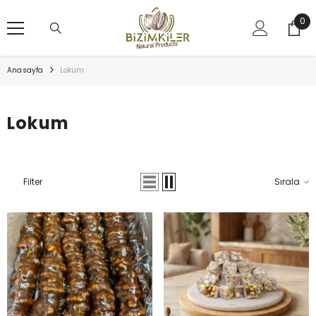
SKIP TO CONTENT
0
0
ürü
Anasayfa
Lokum
Lokum
Filter
Sırala