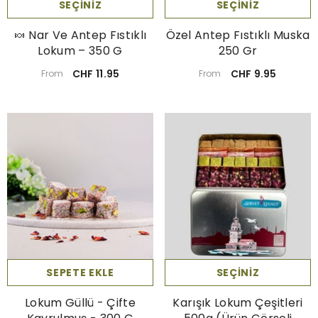
SEÇINIZ
SEÇINIZ
🍬 Nar Ve Antep Fıstıklı
Özel Antep Fıstıklı Muska
Lokum – 350 G
250 Gr
CHF 11.95
CHF 9.95
From
From
SEPETE EKLE
SEÇINIZ
Lokum Güllü - Çifte
Karışık Lokum Çeşitleri