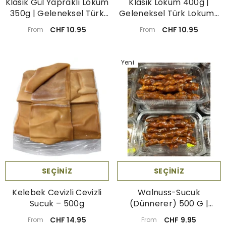
Klasik Gül Yapraklı Lokum
Klasik Lokum 400g |
350g | Geleneksel Türk
Geleneksel Türk Lokumu
Lokumu
İnce Lezzetle
CHF 10.95
CHF 10.95
From
From
Yeni
SEÇINIZ
SEÇINIZ
Kelebek Cevizli Cevizli
Walnuss-Sucuk
Sucuk – 500g
(Dünnerer) 500 G |
Traditionelle Süßigkeit
CHF 14.95
CHF 9.95
From
From
Mit Walnüssen