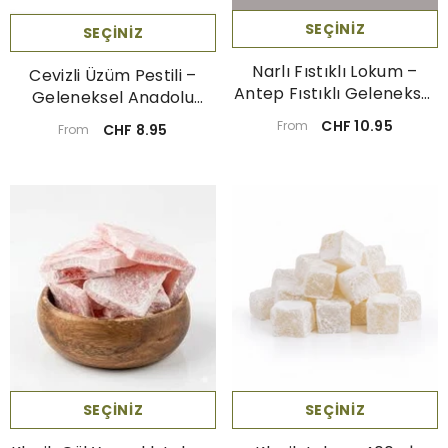
SEÇINIZ
SEÇINIZ
Narlı Fıstıklı Lokum –
Cevizli Üzüm Pestili –
Antep Fıstıklı Geleneksel
Geleneksel Anadolu
Türk Tatlısı 250g
Lezzeti | Doğal Meyve
CHF 10.95
From
CHF 8.95
From
Atıştırmalığı
SEÇINIZ
SEÇINIZ